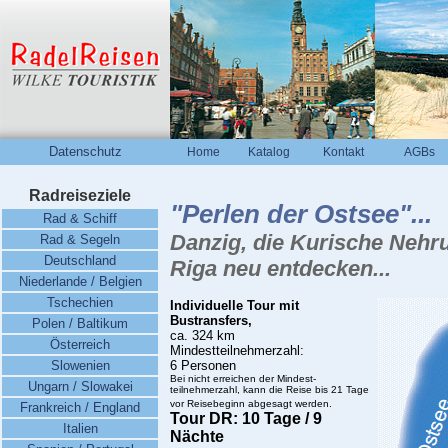
Datenschutz
Home
Katalog
Kontakt
AGBs
Radreiseziele
"Perlen der Ostsee"...
Rad & Schiff
Danzig, die Kurische Nehr
Rad & Segeln
Deutschland
Riga n
eu entdecken...
Niederlande / Belgien
Tschechien
Individuelle Tour mit
Bustransfers,
Polen / Baltikum
ca. 324 km
Österreich
Mindestteilnehmerzahl:
Slowenien
6 Personen
Bei nicht erreichen der Mindest-
Ungarn / Slowakei
teilnehmerzahl, kann die Reise bis 21 Tage
vor Reisebeginn abgesagt werden.
Frankreich / England
Tour DR: 10 Tage / 9
Italien
Nächte