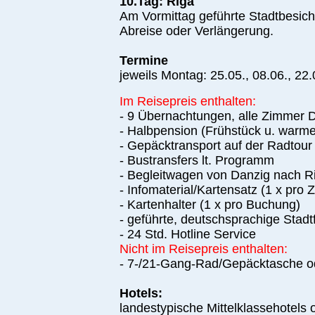
10.Tag: Riga
A
m Vormittag geführte Stadtbesich
Abreise oder Verlängerung.
Termine
jeweils
Montag: 25.05., 08.06., 22.
I
m Reisepreis enthalten:
- 9 Übernachtungen, alle Zimmer
- Halbpension (Frühstück u. warm
- Gepäcktransport auf der Radtour
- Bustransfers lt. Programm
- Begleitwagen von Danzig nach R
- Infomaterial/Kartensatz (1 x pro
- Kartenhalter (1 x pro Buchung)
- geführte, deutschsprachige Stad
- 24 Std. Hotline Service
Nicht im Reisepreis enthalten:
- 7-/21-Gang-Rad/Gepäcktasche od
Hotels:
landestypische Mittelklassehotels