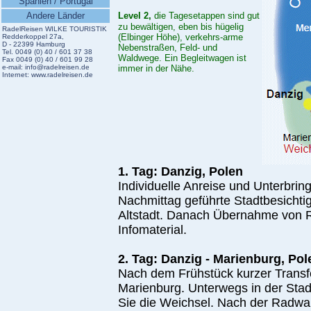
Spanien / Portugal
Andere Länder
Level 2,
die Tagesetappen sind gut
zu bewältigen, eben bis hügelig
RadelReisen WILKE TOURISTIK
(Elbinger Höhe), verkehrs-arme
Redderkoppel 27a,
D - 22399 Hamburg
Nebenstraßen, Feld- und
Tel. 0049 (0) 40 / 601 37 38
Waldwege. Ein Begleitwagen ist
Fax 0049 (0) 40 / 601 99 28
e-mail:
info@radelreisen.de
immer in der Nähe.
Internet:
www.radelreisen.de
1. Tag: Danzig, Polen
Individuelle Anreise und Unterbri
Nachmittag geführte Stadtbesichti
Altstadt. Danach Übernahme von R
Infomaterial.
2. Tag: Danzig - Marienburg, Pol
Nach dem Frühstück kurzer Trans
Marienburg. Unterwegs in der Stad
Sie die Weichsel. Nach der Radwa