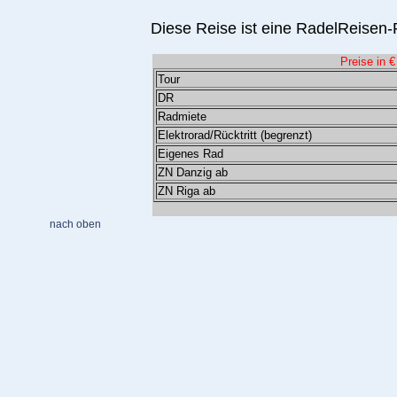
Diese Reise ist eine RadelReisen-P
Preise in €
Tour
DR
Radmiete
Elektrorad/Rücktritt (begrenzt)
Eigenes Rad
ZN Danzig ab
ZN Riga ab
nach oben