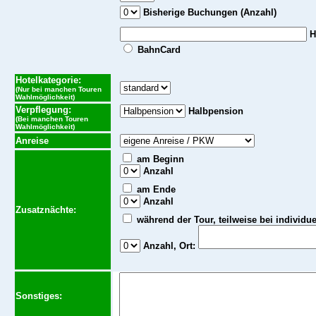
Bisherige Buchungen (Anzahl)
H
BahnCard
Hotelkategorie:
(Nur bei manchen Touren
Wahlmöglichkeit)
Verpflegung:
Halbpension
(Bei manchen Touren
Wahlmöglichkeit)
Anreise
am Beginn
Anzahl
am Ende
Anzahl
Zusatznächte:
während der Tour, teilweise bei individu
Anzahl,
Ort:
Sonstiges: