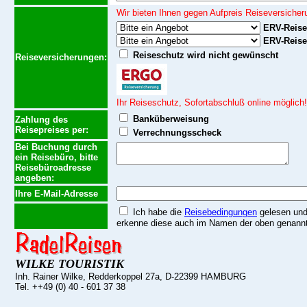
Wir bieten Ihnen gegen Aufpreis Reiseversicher
ERV-Reises
ERV-Reise
Reiseschutz wird nicht gewünscht
Reiseversicherungen:
Ihr Reiseschutz, Sofortabschluß online möglich!
Banküberweisung
Zahlung des
Reisepreises per:
Verrechnungsscheck
Bei Buchung durch
ein Reisebüro, bitte
Reisebüroadresse
angeben:
Ihre E-Mail-Adresse
Ich habe die
Reisebedingungen
gelesen un
erkenne diese auch im Namen der oben genannt
WILKE TOURISTIK
Inh. Rainer Wilke, Redderkoppel 27a, D-22399 HAMBURG
Tel. ++49 (0) 40 - 601 37 38