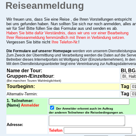
Reiseanmeldung
Wir freuen uns, dass Sie eine Reise , die Ihren Vorstellungen entspricht
bei uns gefunden haben. Nun sollten Sie sich nur noch anmelden, alles an
wir für Sie! Bitte füllen Sie das Formular aus und senden es ab.
Haben Sie bitte dafür Verständnis, dass wir uns vor einer Bearbeitung
Ihrer Reiseanmeldung fernmündlich mit Ihnen in Verbindung setzen.
Vergessen Sie bitte nicht
Ihre Telefon-Nr.
!
Die Formulare auf unserer Homepage
werden von unserem Dienstleistungsanb
Zum Zweck der Übermittlung und Verarbeitung werden die Daten auf die Serve
Betreiber dieses Internetportals ist Wolfgang Dürr (Einzelunternehmen), In den
Mit dem Dienstleistungsanbieter liegt eine Vereinbarung zur Auftragsdatenvera
Name der Tour:
BI, BG
Gruppen-/Einzeltour
:
(Bei manchen Touren Wahlmöglichkeit)
Tourbeginn
:
Tag
Tag
Alternativ-Termin:
1. Teilnehmer:
(Name)
Anmelder
Der Anmelder erkennt auch im Auftrag
der anderen Teilnehmer die Reisebedingungen an.
Adresse:
Telefon