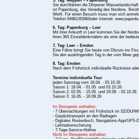
5. Tag: Meppen – Papenburg
Sie durchfahren die Dörpener Wasserlandschaft
ist Papenburg, das Venedig des Nordens. Berühm
Werft. Für einen Besuch muss man sich anmel
Telefon 04961/83960­oder Internet: www.papenbu
6. Tag: Papenburg – Leer
Mit ihrer Ankunft in Leer kommen Sie der Nordsee
ihren 365­ Einzeldenkmälern als eine der bedeut
7. Tag: Leer – Emden
Eine Fähre bringt Sie heute von Ditzum ins Fisc
Sie den ausklingenden Tag in der vom Meer gep
8. Tag: Emden
Nach dem Frühstück individuelle Rückreise oder
Termine individuelle Tour
jeden Samstag vom 18.04. - 03.10.26
Saison 1: 18.04. - 01.05. und 03.10.26
Saison 2: 02.05. - 15.05. und 19.09. - 02.10.26
Saison 3: 16.05. - 18.09.26
Im Reisepreis enthalten:
- 7 Übernachtungen mit Frühstück im DZ/DU/W
- Gepäcktransport an den Radtagen
- Digitales Routenbuch, Navigations-App/GPS-
- Leihradversicherung
- 7-Tage-Service-Hotline
Nicht im Reisepreis enthalten: