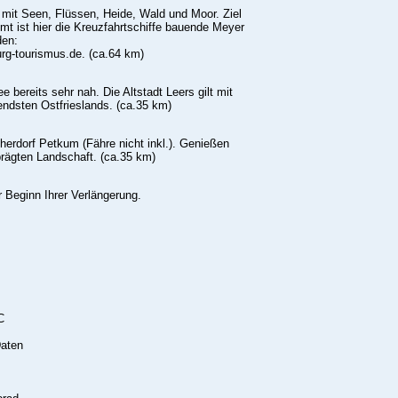
 mit Seen, Flüssen, Heide, Wald und Moor. Ziel
t ist hier die Kreuzfahrtschiffe bauende Meyer
den:
rg-tourismus.de. (ca.64 km)
 bereits sehr nah. Die Altstadt Leers gilt mit
endsten Ostfrieslands. (ca.35 km)
herdorf Petkum (Fähre nicht inkl.). Genießen
rägten Landschaft. (ca.35 km)
 Beginn Ihrer Verlängerung.
C
Daten