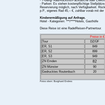
- 7-Gang- Rad/Rücktritt/Packtasche oder Elektr
- Parken: Es stehen kostenpflichtige Stellplätze
Reservierung möglich, nach Verfügbarkeit. Rück
p.P., eigenes Rad 45,-- €, zahlbar vorab mit de
Kinderermäßigung auf Anfrage.
Hotel - Kategorien: ***/****Hotels, Gasthöfe
Diese Reise ist eine RadelReisen-Partnertour.
Preise in €
Tour
DZ/ÜF
ER, S1
849
ER, S2
899
ER, S3
949
ZN Emden
82
ZN Münster
90
Gedrucktes Routenbuch
20
Fotos oben: Burghard Endres