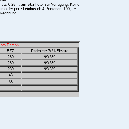
orad
, ca. € 25,--, am Starthotel zur Verfügung. Keine
transfer per KLeinbus ab 4 Personen, 190,-- €
r Rechnung.
 pro Person
EZZ
Radmiete 7/21/Elektro
289
99/289
289
99/289
289
99/289
43
-
68
-
-
-