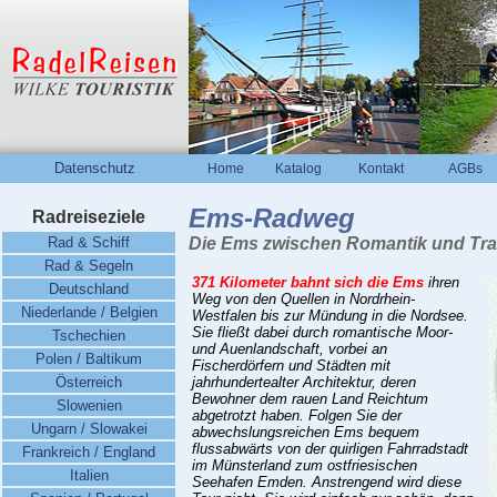
Datenschutz
Home
Katalog
Kontakt
AGBs
Ems-Radweg
Radreiseziele
Rad & Schiff
Die Ems zwischen Romantik und Tra
Rad & Segeln
371 Kilometer bahnt sich die Ems
ihren
Deutschland
Weg von den Quellen in Nordrhein-
Niederlande / Belgien
Westfalen bis zur Mündung in die Nordsee.
Sie fließt dabei durch romantische Moor-
Tschechien
und Auenlandschaft, vorbei an
Polen / Baltikum
Fischerdörfern und Städten mit
Österreich
jahrhundertealter Architektur, deren
Bewohner dem rauen Land Reichtum
Slowenien
abgetrotzt haben. Folgen Sie der
Ungarn / Slowakei
abwechslungsreichen Ems bequem
flussabwärts von der quirligen Fahrradstadt
Frankreich / England
im Münsterland zum ostfriesischen
Italien
Seehafen Emden. Anstrengend wird diese