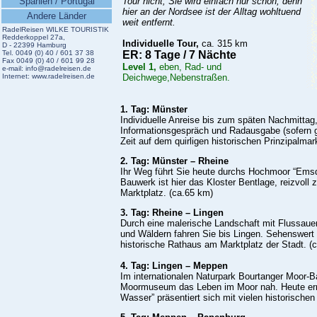
Spanien / Portugal
Tour nicht, Sie wird einfach nur schön, denn
hier an der Nordsee ist der Alltag wohltuend
Andere Länder
weit entfernt.
RadelReisen WILKE TOURISTIK
Redderkoppel 27a,
Indi
viduelle Tour,
ca. 315 km
D - 22399 Hamburg
Tel. 0049 (0) 40 / 601 37 38
ER: 8 Tage / 7 Nächte
Fax 0049 (0) 40 / 601 99 28
Level 1,
eben, Rad- und
e-mail:
info@radelreisen.de
Internet:
www.radelreisen.de
Deichwege,Nebenstraßen.
1. Tag: Münster
Individuelle Anreise bis zum späten Nachmittag
Informationsgespräch und Radausgabe (sofern g
Zeit auf dem quirligen historischen Prinzipalma
2. Tag: Münster – Rheine
Ihr Weg führt Sie heute durchs Hochmoor “Emsd
Bauwerk ist hier das Kloster Bentlage, reizvoll z
Marktplatz. (ca.65 km)
3. Tag: Rheine – Lingen
Durch eine malerische Landschaft mit Flussaue
und Wäldern fahren Sie bis Lingen. Sehenswert 
historische Rathaus am Marktplatz der Stadt. (
4. Tag: Lingen – Meppen
Im internationalen Naturpark Bourtanger Moor-B
Moormuseum das Leben im Moor nah. Heute err
Wasser” präsentiert sich mit vielen historische