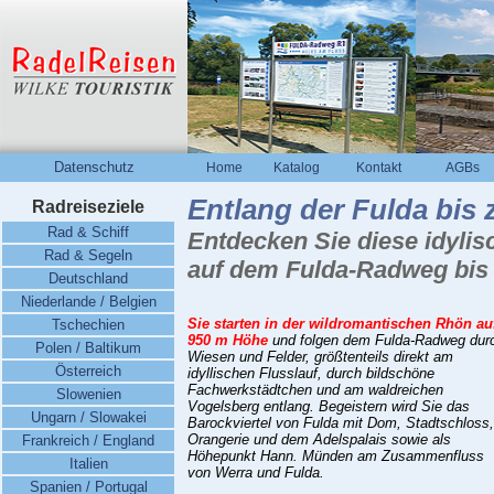
Datenschutz
Home
Katalog
Kontakt
AGBs
Entlang der Fulda bis 
Radreiseziele
Rad & Schiff
Entdecken Sie diese idyli
Rad & Segeln
auf dem Fulda-Radweg bis
Deutschland
Niederlande / Belgien
Sie starten in der wildromantischen Rhön au
Tschechien
950 m Höhe
und folgen dem Fulda-Radweg dur
Polen / Baltikum
Wiesen und Felder, größtenteils direkt am
Österreich
idyllischen Flusslauf, durch bildschöne
Fachwerkstädtchen und am waldreichen
Slowenien
Vogelsberg entlang. Begeistern wird Sie das
Ungarn / Slowakei
Barockviertel von Fulda mit Dom, Stadtschloss,
Orangerie und dem Adelspalais sowie als
Frankreich / England
Höhepunkt Hann. Münden am Zusammenfluss
Italien
von Werra und Fulda.
Spanien / Portugal