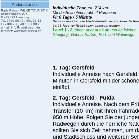
Andere Länder
Individuelle Tour,
ca. 214 km
RadelReisen WILKE TOURISTIK
Mindestteilnehmerzahl: 2 Personen
Redderkoppel 27a,
FI: 6 Tage / 5 Nächte
D - 22399 Hamburg
Tel. 0049 (0) 40 / 601 37 38
Bei nicht erreichen der Mindestteilnehmerzahl, kann die Rei
Fax 0049 (0) 40 / 601 99 28
bis 28 Tage vor Reisebeginn abgesagt werden.
e-mail:
info@radelreisen.de
Level 1 - 2,
eben, aber auch ab und an leichte
Internet:
www.radelreisen.de
Steigung, Nebenstraßen, Rad- und Waldwege.
1. Tag: Gersfeld
Individuelle Anreise nach Gersfeld
Minuten in Gersfeld mit der schön
einlädt.
2. Tag: Gersfeld - Fulda
Individuelle Anreise. Nach dem Frü
Transfer (10 km) mit Ihren Fahrräd
950 m Höhe. Folgen Sie der junge
Radwegen durch die herrliche Natu
sollten Sie sich Zeit nehmen, um 
und Stadtschloss und weiteren Se