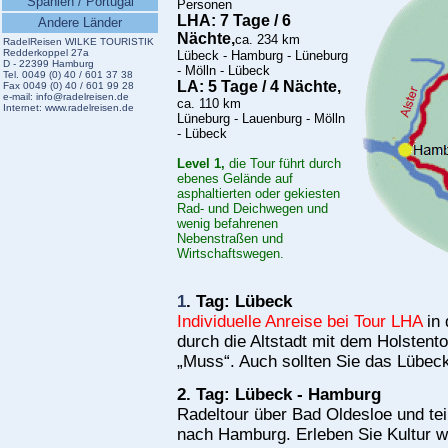
Spanien / Portugal
Personen
LHA: 7 Tage / 6
Andere Länder
Nächte,
ca. 234 km
RadelReisen WILKE TOURISTIK
Redderkoppel 27a
Lübeck - Hamburg - Lüneburg
D - 22399 Hamburg
- Mölln - Lübeck
Tel. 0049 (0) 40 / 601 37 38
LA: 5 Tage / 4 Nächte
,
Fax 0049 (0) 40 / 601 99 28
e-mail:
info@radelreisen.de
ca. 110 km
Internet:
www.radelreisen.de
Lüneburg - Lauenburg - Mölln
- Lübeck
Level 1,
die Tour führt durch
ebenes Gelände auf
asphaltierten oder gekiesten
Rad- und Deichwegen und
wenig befahrenen
Nebenstraßen und
Wirtschaftswegen.
1
. Tag: Lübeck
Individuelle Anreise bei Tour LHA
in 
durch die Altstadt mit dem Holstent
„Muss“. Auch sollten Sie das Lübec
2. Tag: Lübeck - Hamburg
Radeltour über Bad Oldesloe und tei
nach Hamburg. Erleben Sie Kultur w