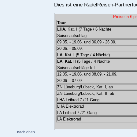
Dies ist eine RadelReisen-Partnerto
Preise in € p
Tour
LHA,
Kat. I (7 Tage / 6 Nächte
Saisonaufschlag:
09.05. - 19.06. und 06.09.- 26.09.
20.06. - 05.09.
LA, Kat. I
(5 Tage / 4 Nächte)
LA, Kat. II
(5 Tage / 4 Nächte
Saisonaufschläge I/II.
12.05. - 19.06. und 08.09. - 21.09.
20.06. - 07.09.
ZN Lüneburg/Lübeck, Kat. I, ab
ZN Lüneburg/Lübeck, Kat. II, ab
LHA Leihrad 7-/21-Gang
LHA Elektrorad
LA Leihrad 7-/21-Gang
LA Elektrorad
nach oben