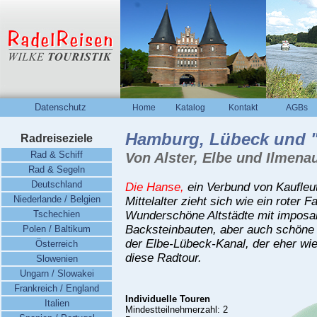
Datenschutz
Home
Katalog
Kontakt
AGBs
Hamburg, Lübeck und "A
Radreiseziele
Rad & Schiff
Von Alster, Elbe und Ilmenau
Rad & Segeln
Deutschland
Die Hanse,
ein Verbund von Kaufleu
Niederlande / Belgien
Mittelalter zieht sich wie ein roter
Tschechien
Wunderschöne Altstädte mit imposa
Backsteinbauten, aber auch schöne
Polen / Baltikum
der Elbe-Lübeck-Kanal, der eher wie
Österreich
diese Radtour.
Slowenien
Ungarn / Slowakei
Frankreich / England
Individuelle Touren
Italien
Mindestteilnehmerzahl: 2