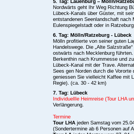
5. Tag: Lauenburg – Mölln/Ratzeb
Nordwärts geht Ihr Weg Richtung Bü
Lübeck-Kanals über Güster, mit sei
entstandenen Seenlandschaft nach M
Eulenspiegelstadt oder in Ratzeburg
6. Tag: Mölln/Ratzeburg - Lübeck
Mölln profitierte von seiner guten L
Handelswege. Die „Alte Salzstraße“ 
ostwärts nach Mecklenburg führten.
Berkenthin nach Krummesse und z
Lübeck-Kanal mit der Trave. Alterna
Sees gen Norden durch die Vororte
geniessen Sie vielleicht Kaffee mit 
Regie). (ca. 30 - 42 km)
7. Tag: Lübeck
Individuellle Heimreise (Tour LHA u
Verlängerung.
Termine
Tour LHA
jeden Samstag vom 25.04.
(Sondertermine ab 6 Personen auf A