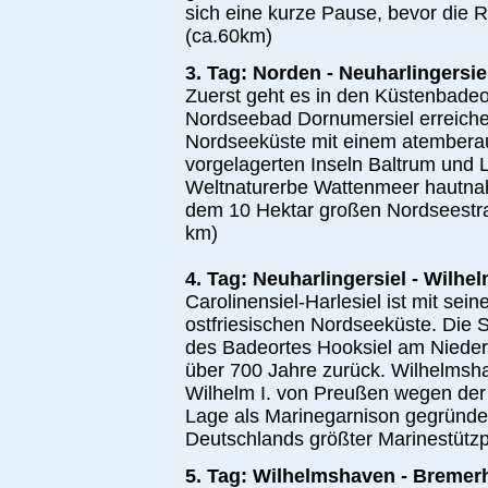
sich eine kurze Pause, bevor die 
(ca.­60­km)
3. Tag: Norden - Neuharlingersie
Zuerst geht es in den Küstenbadeo
Nordseebad Dornumersiel erreichen.
Nordseeküste mit einem atembera
vorgelagerten Inseln Baltrum und 
Weltnaturerbe Wattenmeer hautnah
dem 10 Hektar großen Nordseestran
km)
4. Tag: Neuharlingersiel - Wilh
Carolinensiel-Harlesiel ist mit sein
ostfriesischen Nordseeküste. Die Se
des Badeortes Hooksiel am Nieder
über 700 Jahre zurück. Wilhelmsh
Wilhelm I. von Preußen wegen der 
Lage als Marinegarnison gegründet
Deutschlands größter Marinestützpu
5. Tag: Wilhelmshaven - Bremer