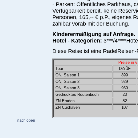
- Parken: Öffentliches Parkhaus, c
Verfügbarkeit bereit, keine Reserv
Personen, 165,-- € p.P., eigenes R
zahlbar vorab mit der Buchung.
Kinderermäßigung auf Anfrage.
Hotel - Kategorien:
3***/4****Hot
Diese Reise ist eine RadelReisen-P
Preise in €
Tour
DZ/ÜF
ON, Saison 1
899
ON, Saison 2
929
ON, Saison 3
969
Gedrucktes Routenbuch
20
ZN Emden
82
ZN Cuxhaven
107
nach oben