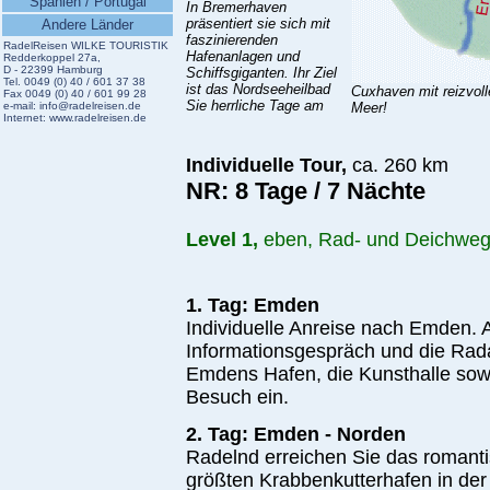
Spanien / Portugal
In Bremerhaven
präsentiert sie sich mit
Andere Länder
faszinierenden
RadelReisen WILKE TOURISTIK
Hafenanlagen und
Redderkoppel 27a,
D - 22399 Hamburg
Schiffsgiganten. Ihr Ziel
Tel. 0049 (0) 40 / 601 37 38
ist das Nordseeheilbad
Cuxhaven mit reizvoll
Fax 0049 (0) 40 / 601 99 28
Sie herrliche Tage am
e-mail:
info@radelreisen.de
Meer!
Internet:
www.radelreisen.de
Indi
viduelle Tour,
ca. 260 km
NR: 8 Tage / 7 Nächte
Level 1,
eben, Rad- und Deichweg
1. Tag: Emden
Individuelle Anreise nach Emden.
Informationsgespräch und die Rada
Emdens Hafen, die Kunsthalle sow
Besuch ein.
2. Tag: Emden - Norden
Radelnd erreichen Sie das romanti
größten Krabbenkutterhafen in d