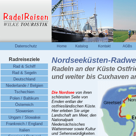
Datenschutz
Home
Katalog
Kontakt
AGBs
Nordseeküsten-Radw
Radreiseziele
Rad & Schiff
Radeln an der Küste Ostfr
Rad & Segeln
und weiter bis Cuxhaven 
Deutschland
Niederlande / Belgien
Tschechien
Die Nordsee
von ihren
schönsten Seite von
Polen / Baltikum
Emden entlan der
Österreich
ostfriesländischen Küste.
Hier erleben Sie urige
Slowenien
Landschaft am Meer, den
Ungarn / Slowakei
Nationalpark
Frankreich / England
Niedersächsisches
Wattenmeer sowie Kultur
Italien
und Sehenswürdigkeiten.