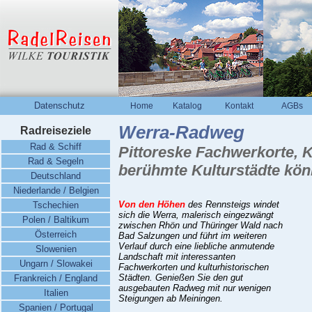
Datenschutz
Home
Katalog
Kontakt
AGBs
Werra-Radweg
Radreiseziele
Rad & Schiff
Pittoreske Fachwerkorte, K
Rad & Segeln
berühmte Kulturstädte kö
Deutschland
Niederlande / Belgien
Von den Höhen
des Rennsteigs windet
Tschechien
sich die Werra, malerisch eingezwängt
Polen / Baltikum
zwischen Rhön und Thüringer Wald nach
Österreich
Bad Salzungen und führt im weiteren
Verlauf durch eine liebliche anmutende
Slowenien
Landschaft mit interessanten
Ungarn / Slowakei
Fachwerkorten und kulturhistorischen
Städten. Genießen Sie den gut
Frankreich / England
ausgebauten Radweg mit nur wenigen
Italien
Steigungen ab Meiningen.
Spanien / Portugal