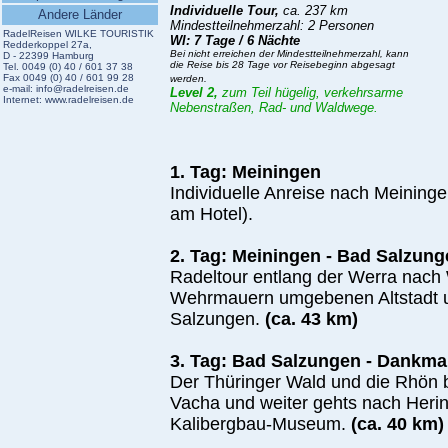
Individuelle Tour,
ca. 237 km
Andere Länder
Mindestteilnehmerzahl: 2 Personen
RadelReisen WILKE TOURISTIK
WI: 7 Tage / 6 Nächte
Redderkoppel 27a,
Bei nicht erreichen der Mindestteilnehmerzahl, kann
D - 22399 Hamburg
die Reise bis 28 Tage vor Reisebeginn abgesagt
Tel. 0049 (0) 40 / 601 37 38
Fax 0049 (0) 40 / 601 99 28
werden.
e-mail:
info@radelreisen.de
Level 2,
zum Teil hügelig, verkehrsarme
Internet:
www.radelreisen.de
Nebenstraßen, Rad- und Waldwege.
1. Tag: Meiningen
Individuelle Anreise nach Meining
am Hotel).
2. Tag: Meiningen - Bad Salzun
Radeltour entlang der Werra nach
Wehrmauern umgebenen Altstadt un
Salzungen.
(ca. 43 km)
3. Tag: Bad Salzungen - Dankm
Der Thüringer Wald und die Rhön be
Vacha und weiter gehts nach Heri
Kalibergbau-Museum.
(ca. 40 km)