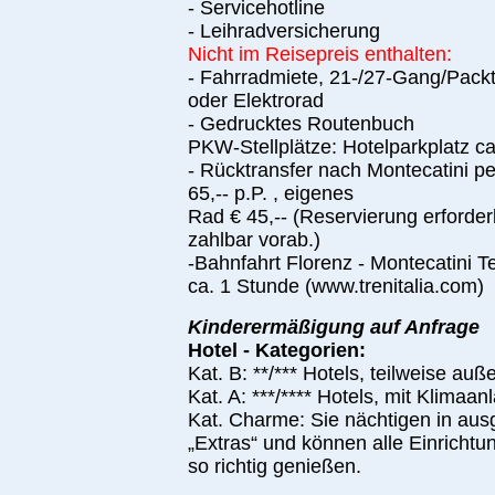
- Servicehotline
- Leihradversicherung
Nicht im Reisepreis enthalten:
- Fahrradmiete, 21-/27-Gang/Pack
oder Elektrorad
- Gedrucktes Routenbuch
PKW-Stellplätze: Hotelparkplatz ca
- Rücktransfer nach Montecatini p
65,-- p.P. , eigenes
Rad € 45,-- (Reservierung erforderl
zahlbar vorab.)
-Bahnfahrt Florenz - Montecatini 
ca. 1 Stunde (www.trenitalia.com)
Kinderermäßigung auf Anfrage
Hotel - Kategorien:
Kat. B: **/*** Hotels, teilweise auß
Kat. A: ***/**** Hotels, mit Klimaan
Kat. Charme: Sie nächtigen in au
„Extras“ und können alle Einricht
so richtig genießen.