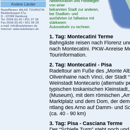
Nebenstrasen und Feldwegen
Andere Länder
von einer
bekannten Stadt zur anderen,
RadelReisen WILKE TOURISTIK
Redderkoppel 27a,
bei Stadtein- und
D - 22399 Hamburg
ausfahrten ist fallweise mit
Tel. 0049 (0) 40 / 601 37 38
stärkerem
Fax 0049 (0) 40 / 601 99 28
e-mail:
info@radelreisen.de
Autoverkehr zu rechnen.
Internet:
www.radelreisen.de
1. Tag: Montecatini Terme
Bahngäste reisen nach Florenz und 
nach Montecatini. PKW-Anreise M
Tourinformation.
2. Tag: Montecatini - Pisa
Radeltour am Fuße des „Monte Alb
Olivenhaine nach Vinci, der Stadt 
Weinstadt Montecario (alternativ p
typischen toskanischen Kleinstadt,
(Museum), mit dem römischen „Am
Marktplatz und dem Dom, der dem h
ntlang des Arno auf Damm- und Sc
(ca. 40 - 90 km)
3. Tag: Pisa - Casciana Terme
Der “Schiefe Turm” steht noch un