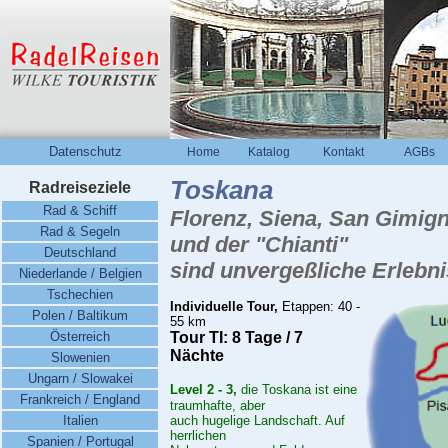
Datenschutz
Home
Katalog
Kontakt
AGBs
Toskana
Radreiseziele
Rad & Schiff
Florenz, Siena, San Gimig
Rad & Segeln
und der "Chianti"
Deutschland
sind unvergeßliche Erlebn
Niederlande / Belgien
Tschechien
Individuelle Tour,
Etappen: 40 -
Polen / Baltikum
55 km
Österreich
Tour TI: 8 Tage / 7
Nächte
Slowenien
Ungarn / Slowakei
Level 2 - 3,
die Toskana ist eine
Frankreich / England
traumhafte, aber
Italien
auch hugelige Landschaft. Auf
herrlichen
Spanien / Portugal