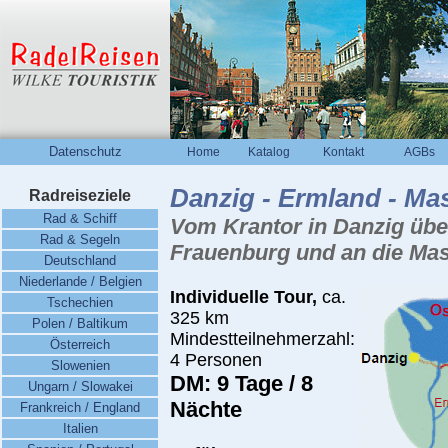
Datenschutz
Home
Katalog
Kontakt
AGBs
Danzig - Ermland - Mas
Radreiseziele
Rad & Schiff
Vom Krantor in Danzig übe
Rad & Segeln
Frauenburg und an die Mas
Deutschland
Niederlande / Belgien
Individuelle Tour,
ca.
Tschechien
325
km
Polen / Baltikum
Mindestteilnehmerzahl:
Österreich
4
Personen
Slowenien
DM: 9 Tage / 8
Ungarn / Slowakei
Nächte
Frankreich / England
Italien