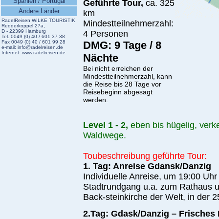
Spanien / Portugal
Geführte Tour,
ca.
325
Andere Länder
km
RadelReisen WILKE TOURISTIK
Mindestteilnehmerzahl:
Redderkoppel 27a,
D - 22399 Hamburg
4 Personen
Tel. 0049 (0) 40 / 601 37 38
Fax 0049 (0) 40 / 601 99 28
DMG: 9 Tage / 8
e-mail:
info@radelreisen.de
Internet:
www.radelreisen.de
Nächte
Bei nicht erreichen der
Mindestteilnehmerzahl, kann
die Reise bis 28 Tage vor
Reisebeginn abgesagt
werden.
Level 1 - 2,
eben bis hügelig,
v
erk
Waldwege.
Toubeschreibung geführte Tour:
1. Tag: Anreise Gdansk/Danzig
Individuelle Anreise, um 19:00 Uhr
Stadtrundgang u.a. zum Rathaus un
Back-steinkirche der Welt, in der
2.Tag: Gdask/Danzig – Frisches