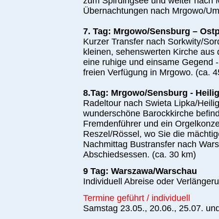
zum Spirdingsee und weiter nach Mi
Übernachtungen nach Mrgowo/Umg
7. Tag: Mrgowo/Sensburg – Ost
Kurzer Transfer nach Sorkwity/Sorq
kleinen, sehenswerten Kirche aus
eine ruhige und einsame Gegend - 
freien Verfügung in Mrgowo. (ca. 
8.Tag: Mrgowo/Sensburg - Heili
Radeltour nach Swieta Lipka/Heilig
wunderschöne Barockkirche befind
Fremdenführer und ein Orgelkonzer
Reszel/Rössel, wo Sie die mächti
Nachmittag Bustransfer nach Wa
Abschiedsessen. (ca. 30 km)
9 Tag: Warszawa/Warschau
Individuell Abreise oder Verlänger
Termine geführt / individuell
Samstag 23.05., 20.06., 25.07. un