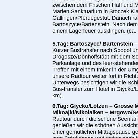
zwischen dem Frischen Haff und M
Marien Sanktuarium in Stoczek Kl
Gallingen/Pferdegestüt. Danach ra
Bartoszyce/Bartenstein. Nach dem
einem Lagerfeuer ausklingen. (ca.
5.Tag: Bartoszyce/ Bartenstein 
Kurzer Bustransfer nach Spopol u
Drogosze/Dönhoffstädt mit dem Sc
Parkanlage und des leer-stehend
Treffen mit einem Imker in der U
unsere Radtour weiter fort in Ric
Unterwegs besichtigen wir die Sc
Bus-transfer zum Hotel in Giycko/
km).
6.Tag: Giycko/Lötzen – Grosse 
Mikoajki/Nikolaiken – Mrgowo/
Radtour durch die schöne Seenlan
genießen wir die schönen Aussic
einer gemütlichen Mittagspause g