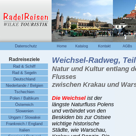
Datenschutz
Home
Katalog
Kontakt
AGBs
Weichsel-Radweg, Teil
Radreiseziele
Rad & Schiff
Natur und Kultur entlang d
Rad & Segeln
Flusses
Deutschland
zwischen Krakau und War
Niederlande / Belgien
Tschechien
Die Weichsel
ist der
Polen / Baltikum
längste Naturfluss Polens
Österreich
und verbindet von den
Slowenien
Beskiden bis zur Ostsee
Ungarn / Slowakei
wichtige historische
Frankreich / England
Städte, wie Warschau,
Italien