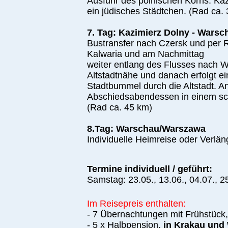
Ausfuhr des polnischen Korns. Kazi
ein jüdisches Städtchen. (Rad ca.
7. Tag: Kazimierz Dolny - Wars
Bustransfer nach Czersk und per
Kalwaria und am Nachmittag
weiter entlang des Flusses nach W
Altstadtnähe und danach erfolgt ei
Stadtbummel durch die Altstadt. A
Abschiedsabendessen in einem sch
(Rad ca. 45 km)
8.Tag: Warschau/Warszawa
Individuelle Heimreise oder Verlän
Termine
individuell / geführt:
Samstag:
23.05., 13.06., 04.07., 2
Im Reisepreis enthalten:
- 7 Übernachtungen mit Frühstüc
- 5 x Halbpension,
in Krakau und