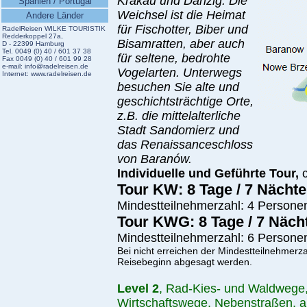
Krakau und Danzig. Die
Spanien / Portugal
Weichsel ist die Heimat
Andere Länder
für Fischotter, Biber und
RadelReisen WILKE TOURISTIK
Redderkoppel 27a,
Bisamratten, aber auch
D - 22399 Hamburg
Tel. 0049 (0) 40 / 601 37 38
für seltene, bedrohte
Fax 0049 (0) 40 / 601 99 28
e-mail:
info@radelreisen.de
Vogelarten. Unterwegs
Internet:
www.radelreisen.de
besuchen Sie alte und
geschichtsträchtige Orte,
z.B. die mittelalterliche
Stadt Sandomierz und
das Renaissanceschloss
von Baranów.
In
dividuelle und Geführte Tour,
c
Tour KW: 8 Tage / 7 Nächte
Mindestteilnehmerzahl: 4 Persone
Tour KWG: 8 Tage / 7 Näch
Mindestteilnehmerzahl: 6 Persone
Bei nicht erreichen der Mindestteilnehmerza
Reisebeginn abgesagt werden.
Level 2
, Rad-Kies- und Waldwege, 
Wirtschaftswege, Nebenstraßen, a